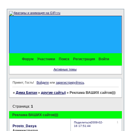
Форум
Участники
Поиск
Регистрация
Войти
Активные темы
Привет, Гость!
Войдите
или
зарегистрируйтесь
.
»
Дима Билан
»
другие сайты)
»
Реклама ВАШИХ сайтов)))
Страница:
1
Реклама ВАШИХ сайтов)))
1
Поделиться
2009-02-
Prosto_Dasya
16 17:51:44
Администратор