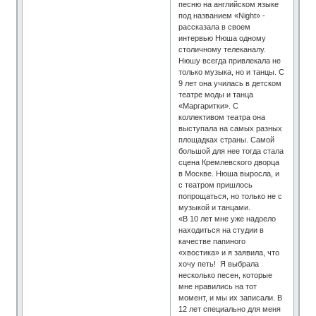
песню на английском языке
под названием «Night» -
рассказала в своем
интервью Нюша одному
столичному телеканалу.
Нюшу всегда привлекала не
только музыка, но и танцы. С
9 лет она училась в детском
театре моды и танца
«Маргаритки». С
коллективом театра она
выступала на самых разных
площадках страны. Самой
большой для нее тогда стала
сцена Кремлевского дворца
в Москве. Нюша выросла, и
с театром пришлось
попрощаться, но только не с
музыкой и танцами.
«В 10 лет мне уже надоело
находиться на студии в
качестве папиного
«хвостика» и я заявила, что
хочу петь! Я выбрала
несколько песен, которые
мне нравились на тот
момент, и мы их записали. В
12 лет специально для меня