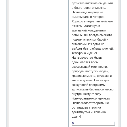
артистка вложила бы деньги
в благотворительность.
Нюша еще ни разу не
выигрывала в лотерее.
Хорошо владеет английским
языком. Заглянув в
домашний холодильник
певицы, вы всегда сможете
подкрепиться колбасой и
лимонами. Из дома не
выйдет без плейера, ключей,
телефона и денег.
На творчество Нюшу
вдохновляет весь
окружающий мир: песни,
природа, поступки людей,
красивые места, фильмы и
многое другое. Песни для
конкурсной программы
артистка выбирала согласно
внутреннему голосу.
Конкурсантам-соперникам
Нюша желает творить, не
останавливаться на
достигнутом и, конечно,
удачи!
0