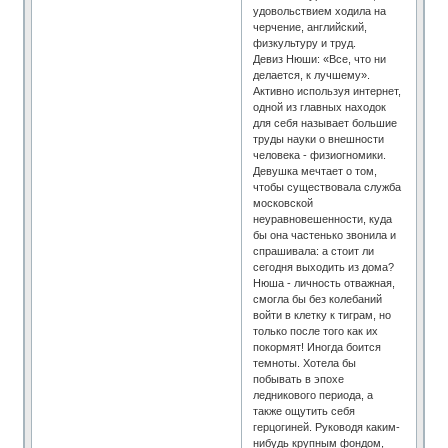
удовольствием ходила на
черчение, английский,
физкультуру и труд.
Девиз Нюши: «Все, что ни
делается, к лучшему».
Активно используя интернет,
одной из главных находок
для себя называет большие
труды науки о внешности
человека - физиогномики.
Девушка мечтает о том,
чтобы существовала служба
московской
неуравновешенности, куда
бы она частенько звонила и
спрашивала: а стоит ли
сегодня выходить из дома?
Нюша - личность отважная,
смогла бы без колебаний
войти в клетку к тиграм, но
только после того как их
покормят! Иногда боится
темноты. Хотела бы
побывать в эпохе
ледникового периода, а
также ощутить себя
герцогиней. Руководя каким-
нибудь крупным фондом,