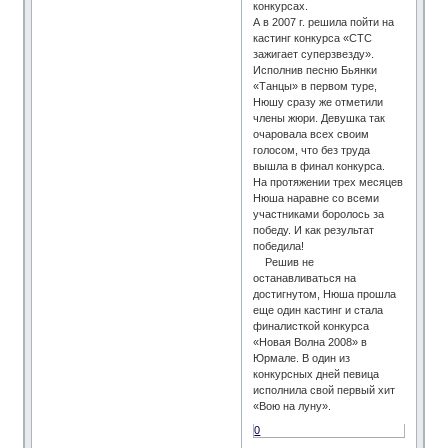
конкурсах.
А в 2007 г. решила пойти на
кастинг конкурса «СТС
зажигает суперзвезду».
Исполнив песню Бьянки
«Танцы» в первом туре,
Нюшу сразу же отметили
члены жюри. Девушка так
очаровала всех своим
голосом, что без труда
вышла в финал конкурса.
На протяжении трех месяцев
Нюша наравне со всеми
участниками боролось за
победу. И как результат
победила!
Решив не
останавливаться на
достигнутом, Нюша прошла
еще один кастинг и стала
финалисткой конкурса
«Новая Волна 2008» в
Юрмале. В один из
конкурсных дней певица
исполнила свой первый хит
«Вою на луну».
0