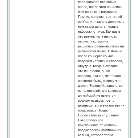
папа написал несколько
песен, после чего начались
мои первые выступления.
Помню, во время гастролей
по Уралу, я завела дневник, в
нем стала делать первые
наброски стихов. Как раз в
это время, папа написал
песню, к которой я
решилась сочинить слова на
английском языке. В Кельне
после концерта ко мне
подошел человек и спросил,
откуда я. Когда я сказала,
что из России, он не
поверил, сказал, что такого
не может быть, потому что
даже в Европе большинство
исполнителей, для которых
английский не является
родным языком, поет с
акцентом, а у меня его нет» -
поделилась Нюша.
После этого выступления
Нюша получила
приглашение от крупной
продюсерской компании из
Кельна, которая тесно