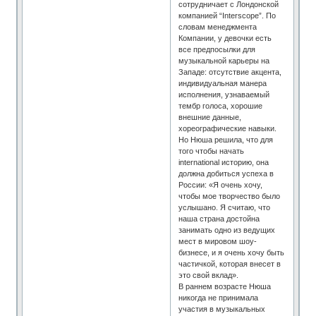
сотрудничает с Лондонской
компанией “Interscope”. По
словам менеджмента
Компании, у девочки есть
все предпосылки для
музыкальной карьеры на
Западе: отсутствие акцента,
индивидуальная манера
исполнения, узнаваемый
тембр голоса, хорошие
внешние данные,
хореографические навыки.
Но Нюша решила, что для
того чтобы начать
international историю, она
должна добиться успеха в
России: «Я очень хочу,
чтобы мое творчество было
услышано. Я считаю, что
наша страна достойна
занимать одно из ведущих
мест в мировом шоу-
бизнесе, и я очень хочу быть
частичкой, которая внесет в
это свой вклад».
В раннем возрасте Нюша
никогда не принимала
участия в музыкальных