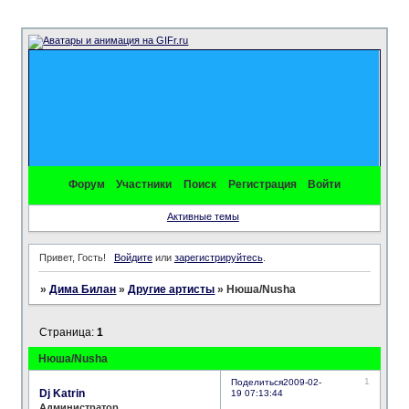
Форум
Участники
Поиск
Регистрация
Войти
Активные темы
Привет, Гость!
Войдите
или
зарегистрируйтесь
.
»
Дима Билан
»
Другие артисты
»
Нюша/Nusha
Страница:
1
Нюша/Nusha
1
Поделиться
2009-02-
Dj Katrin
19 07:13:44
Администратор