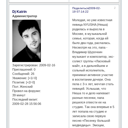
2
Поделиться
2009-02-
Dj Katrin
19 07:14:22
Администратор
Молодая, но уже известная
певица NYUSHA (Нюша)
родилась и выросла в
Москве, в музыкальной
семье, которая, когда ей
было два года, распалась.
Несмотря на это, папа -
Владимир Шурочкин
музыкант и композитор, экс-
солист группы «Ласковый
Зарегистрирован
: 2009-02-16
май», а в дальнейшем и
Приглашений:
0
сольный исполнитель,
Сообщений:
26
принимал активное участие
Уважение:
[+1/-0]
в воспитании дочери. Она
Позитив:
[+2/-0]
пела с 3-х лет, мечтая стать
Пол:
Женский
певицей. Услышав, что
Провел на форуме:
Нюша то и дело напевает
39 минут
разные песенки, папа
Последний визит:
решился отвести ее на
2009-02-28 15:56:06
студию. Так она впервые в 5
лет попала на студию и
записала свою первую
песню «Песенку большой
медведицы». Эмоции,