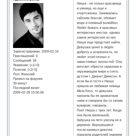
Нюша - не только красавица
и умница, но еще и
спортсменка. Занималась
тайским боксом, обожает
море и пляжный волейбол.
Любит бывать в красивых
интересных местах, однако
самое интересное из них
Нюше еще предстоит найти.
Девушка ценит в людях
Зарегистрирован
: 2009-02-16
доброту и искренность, не
Приглашений:
0
любит эгоистичных и
Сообщений:
26
завистливых личностей. Она
Уважение:
[+1/-0]
мечтает обрести гармонию в
Позитив:
[+2/-0]
окружающем мире и спеть
Пол:
Женский
дуэтом с Джанет Джексон. А
Провел на форуме:
если бы в гости к Нюше
39 минут
пришла ее любимая певица
Последний визит:
Alicia Keys, то девушка
2009-02-28 15:56:06
напоила бы ее ароматным
чаем и говорила бы со своим
кумиром, говорила...
Поет Нюша с трех лет. Когда
она была маленькой,
бабушка на лето увезла ее в
деревню. Вернувшаяся
после каникул девочка
поразила родителей знанием