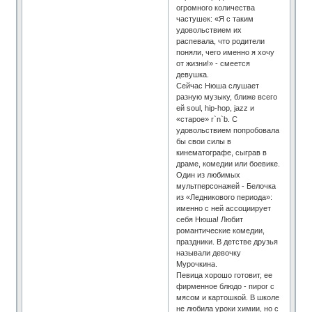
огромного количества
частушек: «Я с таким
удовольствием их
распевала, что родители
поняли, чего именно я хочу
от жизни!» - смеется
девушка.
Сейчас Нюша слушает
разную музыку, ближе всего
ей soul, hip-hop, jazz и
«старое» r`n`b. С
удовольствием попробовала
бы свои силы в
кинематографе, сыграв в
драме, комедии или боевике.
Один из любимых
мультперсонажей - Белочка
из «Ледникового периода»:
именно с ней ассоциирует
себя Нюша! Любит
романтические комедии,
праздники. В детстве друзья
называли девочку
Мурочкина.
Певица хорошо готовит, ее
фирменное блюдо - пирог с
мясом и картошкой. В школе
не любила уроки химии, но с