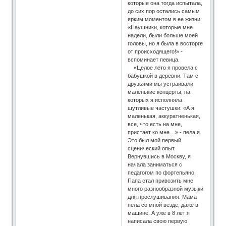
которые она тогда испытала,
до сих пор остались самым
ярким моментом в ее жизни:
«Наушники, которые мне
надели, были больше моей
головы, но я была в восторге
от происходящего!» -
вспоминает певица.
«Целое лето я провела с
бабушкой в деревни. Там с
друзьями мы устраивали
маленькие концерты, на
которых я исполняла
шутливые частушки: «А я
маленькая, аккуратненькая,
все, что есть на мне,
пристает ко мне…» - пела я.
Это был мой первый
сценический опыт.
Вернувшись в Москву, я
начала заниматься с
педагогом по фортепьяно.
Папа стал привозить мне
много разнообразной музыки
для прослушивания. Мама
пела со мной везде, даже в
машине. А уже в 8 лет я
написала свою первую