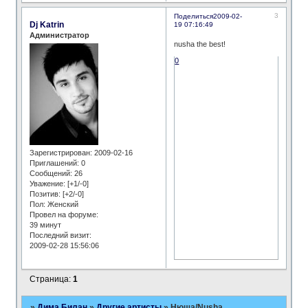
3
Поделиться
2009-02-
Dj Katrin
19 07:16:49
Администратор
nusha the best!
0
Зарегистрирован
: 2009-02-16
Приглашений:
0
Сообщений:
26
Уважение:
[+1/-0]
Позитив:
[+2/-0]
Пол:
Женский
Провел на форуме:
39 минут
Последний визит:
2009-02-28 15:56:06
Страница:
1
»
Дима Билан
»
Другие артисты
»
Нюша/Nusha